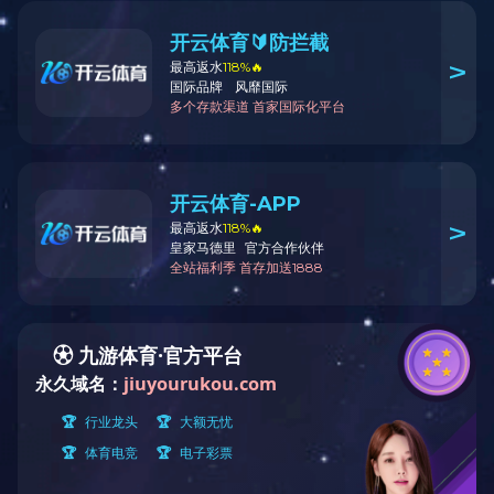
念，致力于大型户内外广告牌工程、喷绘/写真/UV、标牌标识、各
类灯箱、发光字、金属字、LED电子屏、LED亮化工程、活动庆
典、印刷、房地产楼盘全程策划制作、品牌推广、媒体发布、各种
钢结构工程为一体的综合性广告公司。
展望未来乐动在线平台广告本着“为您的品牌升值加分！”的原
则。以客户利益为宗旨，以品牌价值为目标。以“共赢”的企业理念
为指引，从而立足市场、开拓市场。立志打造“一站式广告供应
商”。提升社会责任感，为本行业及社会做出更大贡献。
本站关键词：
南昌乐动在线平台广告有限公司关于我们
、
友情链接：
网站地图HTML
|
网站地图XML
Powered by
乐动在线平台
版权所有 © 2018, All right reserved 备
案号:
赣ICP备18005876号
技术支持：汇航科技