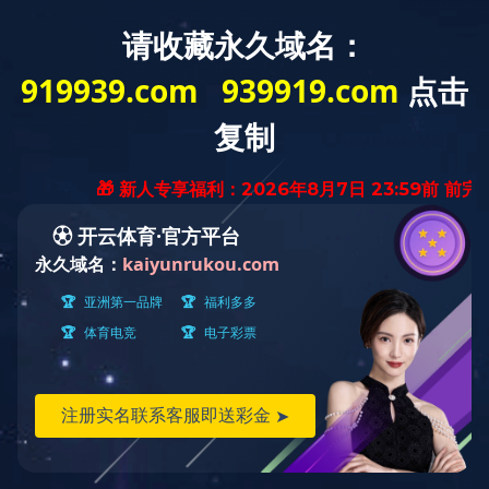
当前位置：
网站首页
>
关于我们
关于我们
Gywm
乐动在线平台成立于1998年（原名南昌乐动在线平台广告），
由业务部、策划设计部、生产制作部、安装工程部、售后服务部等
部门组成。本司拥有喷绘厂、字牌厂、标识厂、大规模的工程施工
团队。我们拥有优良的广告服务体系，我们的宗旨是：顾客是我们
的上帝，客户的需要是我们的动力，质量是我们的生命，客户的满
意是我们的追求。
乐动在线平台是以“勤奋、创新、严谨、责任、共赢”为经营理