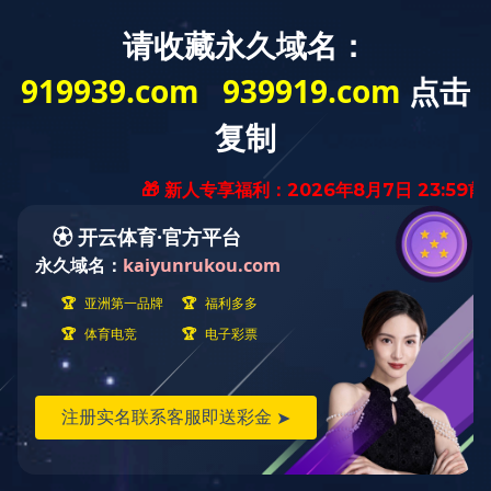
产品分类
点击查看分类
PRODUCT
当前位置：
网站首页
>
产品展示
>
喷绘印刷
>
kt板